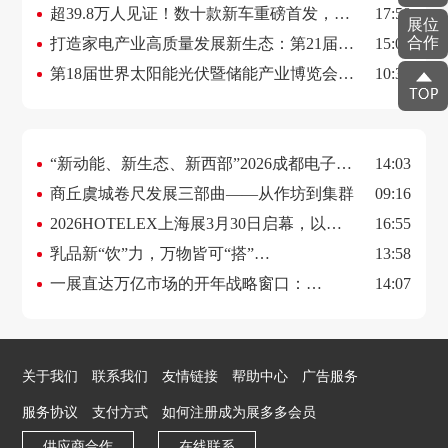
2026上海国际洗涤展3月邀您抢占行业先
超39.8万人见证！数十款新车重磅首发，
17:58
展位
合作
机！
2000台爆改神车打造车迷狂欢盛宴！深圳改
打造家电产业高质量发展新生态：第21届中
15:09
装车展圆满闭幕
国慈溪家电博览会圆满落幕
第18届世界太阳能光伏暨储能产业博览会：
10:36
链接全球绿能，共启零碳未来
“新动能、新生态、新西部”2026成都电子信
14:03
息展会，定档7月
商丘虞城卷尺发展三部曲——从作坊到集群
09:16
2026HOTELEX上海展3月30日启幕，以新
16:55
质生产力赋能行业高质量发展
乳品新“饮”力，万物皆可“搭”
13:58
2026HOTELEX上海展乳制品板块强势来
一展直达万亿市场的开年战略窗口：
14:07
袭！
Finefood上海国际高端食材展全景价值解读
关于我们
联系我们
友情链接
帮助中心
广告服务
服务协议
支付方式
如何注册成为展多多会员
供应商合作
在线联系