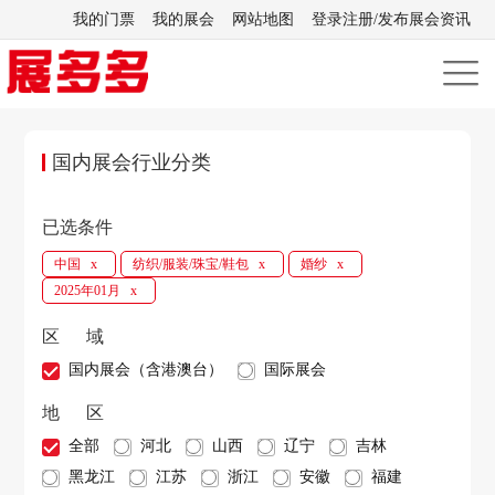
我的门票
我的展会
网站地图
登录注册/发布展会资讯
国内展会行业分类
已选条件
中国
纺织/服装/珠宝/鞋包
婚纱
x
x
x
2025年01月
x
区 域
国内展会（含港澳台）
国际展会
地 区
全部
河北
山西
辽宁
吉林
黑龙江
江苏
浙江
安徽
福建