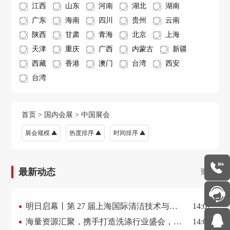
江西
山东
河南
湖北
湖南
广东
海南
四川
贵州
云南
陕西
甘肃
青海
北京
上海
天津
重庆
广西
内蒙古
新疆
西藏
香港
澳门
台湾
西安
台湾
首页
>
国内会展
>
中国展会
展会规模
热度排序
时间排序
最新动态
更多>
明日启幕丨第 27 届上海国际清洁技术与设
14:07
备博览会焕新登场，赋能行业新风向
海量资源汇聚，携手打造洗涤行业盛会，
14:05