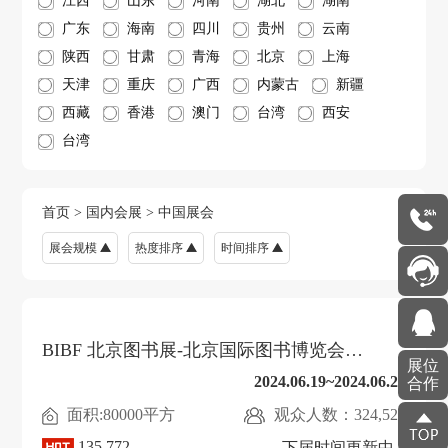
江西
山东
河南
湖北
湖南
广东
海南
四川
贵州
云南
陕西
甘肃
青海
北京
上海
天津
重庆
广西
内蒙古
新疆
西藏
香港
澳门
台湾
西安
台湾
首页
>
国内会展
>
中国展会
展会规模
热度排序
时间排序
BIBF 北京图书展-北京国际图书博览会
展位
（BIBF）
2024.06.19~2024.06.23
合作
面积:80000平方
观众人数：324,528
135,772
下届时间更新中...