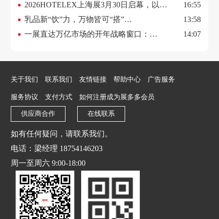
2026HOTELEX上海展3月30日启幕，以新
16:55
质生产力赋能行业高质量发展
乳品新“饮”力，万物皆可“搭”
13:58
2026HOTELEX上海展乳制品板块强势来
一展直达万亿市场的开年战略窗口：
14:07
袭！
Finefood上海国际高端食材展全景价值解读
关于我们
联系我们
友情链接
帮助中心
广告服务
服务协议
支付方式
如何注册成为展多多会员
供应商合作
在线联系
如有任何疑问，请联系我们。
电话：梁经理 18754146203
周一至周六 9:00-18:00