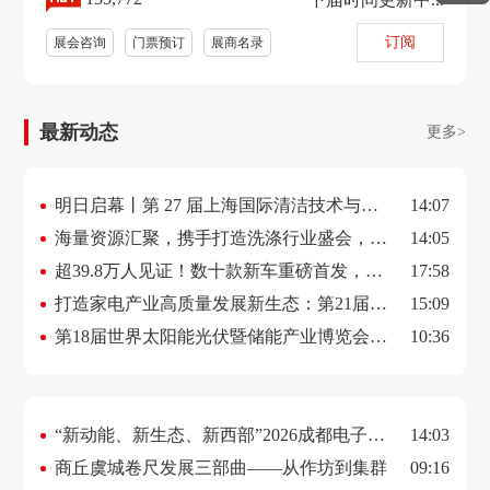
订阅
展会咨询
门票预订
展商名录
最新动态
更多>
明日启幕丨第 27 届上海国际清洁技术与设
14:07
备博览会焕新登场，赋能行业新风向
海量资源汇聚，携手打造洗涤行业盛会，
14:05
2026上海国际洗涤展3月邀您抢占行业先
超39.8万人见证！数十款新车重磅首发，
17:58
机！
2000台爆改神车打造车迷狂欢盛宴！深圳改
打造家电产业高质量发展新生态：第21届中
15:09
装车展圆满闭幕
国慈溪家电博览会圆满落幕
第18届世界太阳能光伏暨储能产业博览会：
10:36
链接全球绿能，共启零碳未来
“新动能、新生态、新西部”2026成都电子信
14:03
息展会，定档7月
商丘虞城卷尺发展三部曲——从作坊到集群
09:16