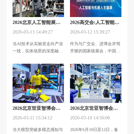
2026北京人工智能展
2026高交会:人工智能与
会：聚焦场景落地，激
机器人并行,激活新质生
活AI产业新动能
2026-03-13 14:49:27
产力澎湃动能
2026-03-12 15:39:27
当AI技术从实验室走向产业
作为与广交会、进博会并驾
一线，实体场景的深度融合
齐驱的国家级展会，中国国
已成为衡量创新价值的核心
际高新技术成果交易会（简
标尺。“北京国际人工智能
称“高交会”）始终站在全球
展览会·世亚智博会”组委会
科技创新的前沿。2026
明确提出“跳出大模型空泛
年，第二十八届高交会将于
概念，聚焦实体场景落
11 月 26—28 日 在深圳国际
地”的核心导向，展会将重
会展中心（宝安）盛大举
点挖掘AI在机器人、低空经
办。其中，人工智能产业链
2026北京世亚智博会：
2026北京世亚智博会：
济领域的实体场景创新者，
展与机器人产业链展将以全
大模型赋能机器人，开
具身智能从实验室到产
凸显技术与产业的真实融合
新结构、全新规模、全新高
启智能产业新周期
2026-03-11 15:34:12
业生态的跃迁舞台
2026-03-10 14:56:06
价值。展会将于2026年6月
度重磅亮相，全面呈现新一
当大模型突破多模态感知与
2026年6月10日至12日，备
10日至12日在北京亦创会展
代智能技术对产业体系与社