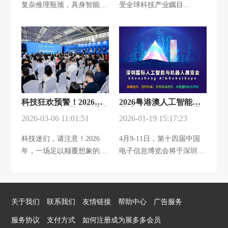
复杂推理瓶颈，具身智能正
受全球科技产业瞩目
中心举办。
会形态的深刻重塑。人工智
从“执行工具”进化为“自主
的“2026北京国际人工智能
能×机器人双馆并行构建新
智能体”——大模型作为核
展览会（世亚智博会）”将
质生产力的核心展示场，打
心“大脑”，为机器人赋予环
于北京隆重举行。作为其核
破常规展览模式，创新打
境理解、自然交互与自主决
心组成部分，“具身智能机
造“人工智能馆”与“机器人
策能力，彻底重构技术创新
器人展” 将再度启幕。对于
馆”两大核心展区，形成从
逻辑，开启“认知智能+物理
寻求突破与飞跃的具身智能
底层技术研发、核心部件制
执行”的全新产业周期。定
企业而言，参与这一盛会，
造到场景落地应用的全产业
科技狂欢预警！2026深
2026粤港澳人工智能产
于2026年6月10日-12日在北
不仅是一次前沿技术的展
链闭环，成为本届高交会最
圳国际AI+机器人展重磅
业盛会：展位预定火爆,
京举办的“2026北京人工智
示，更是获得全球顶级消费
具科技含量与行业影响力的
来袭，年度必冲！
2026-03-06 11:01:51
超80%已售！
2026-01-19 15:17:23
能展会-世亚智博会”，精准
科技平台权威背书、实现品
核心板块。
科技迷们，请注意！2026
4月9-11日，第十四届中国
锚定这一技术融合趋势，
牌能级跃升的战略选择。
年，一场足以颠覆想象的科
电子信息博览会将于深圳会
以“大模型赋能·机器人进
技狂欢 —— 深圳国际人工
展中心（福田）隆重召开，
化”为核心，打造亚洲顶级
智能与机器人展览会，即将
本届展会特别设立【AI大模
的融合技术发布与生态协同
在深圳国际会展中心震撼开
型/智算中心展区】，将汇
高地，推动产业从单点突破
场，这可是高交会的核心主
聚超200家全球领先企业，
迈向全链共振。
关于我们
联系我们
友情链接
帮助中心
广告服务
题展，含金量拉满！
集中呈现从硬件基础设施、
服务协议
支付方式
如何注册成为展多多会员
软件框架到垂直行业解决方