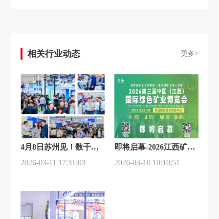
相关行业动态
更多>
4月8日苏州见！数千家
即将启幕-2026江西矿业
铝业龙头齐聚，百家采
展，聚焦矿业领域新发
购团集结，大势所趋！
2026-03-11 17:31:03
展 —打造矿业领域专业
2026-03-10 10:10:51
交流平台，共话行业新
未来